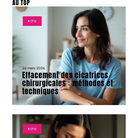
AU TOP
ACTU
16 mars 2026
Effacement des cicatrices
chirurgicales : méthodes et
techniques
ACTU