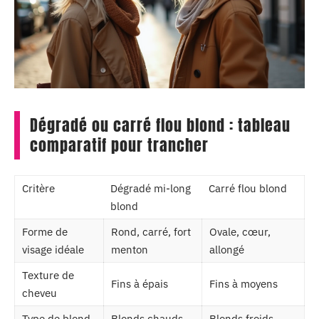
Dégradé ou carré flou blond : tableau
comparatif pour trancher
Critère
Dégradé mi-long
Carré flou blond
blond
Forme de
Rond, carré, fort
Ovale, cœur,
visage idéale
menton
allongé
Texture de
Fins à épais
Fins à moyens
cheveu
Type de blond
Blonds chauds,
Blonds froids,