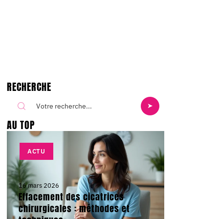
RECHERCHE
AU TOP
ACTU
16 mars 2026
Effacement des cicatrices
chirurgicales : méthodes et