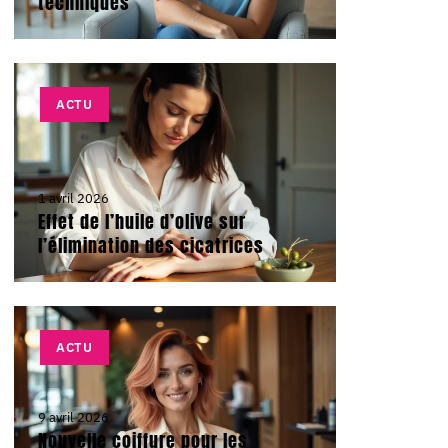
techniques
ACTU
1 avril 2026
Effet de l’huile d’olive sur
l’élimination des cicatrices
ACTU
9 avril 2026
Nouvelle coiffure pour les