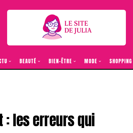
CTU
BEAUTÉ
BIEN-ÊTRE
MODE
SHOPPING
 : les erreurs qui